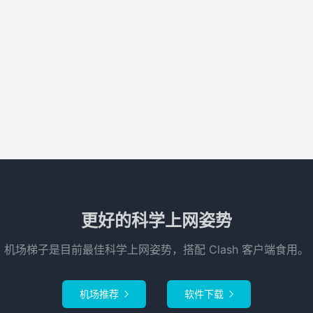
更好的科学上网姿势
机场梯子是目前最佳科学上网姿势，搭配 Clash 客户端食用。
机场推荐
软件下载

