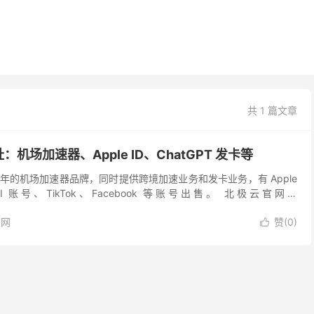
共 1 篇文章
机场加速器、Apple ID、ChatGPT 发卡等
年的机场加速器品牌，同时提供跨境加速业务和发卡业务，有 Apple
nAI 账号、TikTok、Facebook 等账号出售。 北极云官网：
om 北极云加速：...
官网
赞(
0
)
