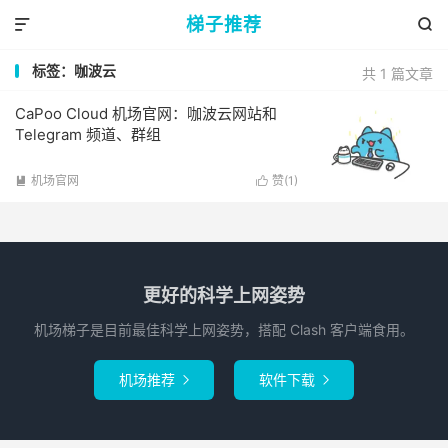
梯子推荐


标签：咖波云
共 1 篇文章
CaPoo Cloud 机场官网：咖波云网站和
Telegram 频道、群组
机场官网
赞(
1
)


更好的科学上网姿势
机场梯子是目前最佳科学上网姿势，搭配 Clash 客户端食用。
机场推荐
软件下载

