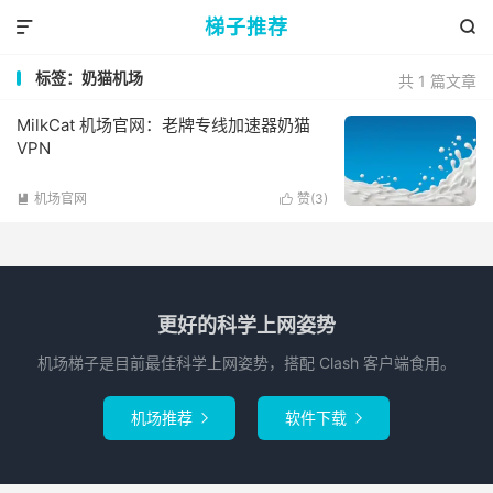
梯子推荐


标签：奶猫机场
共 1 篇文章
MilkCat 机场官网：老牌专线加速器奶猫
VPN
机场官网
赞(
3
)


更好的科学上网姿势
机场梯子是目前最佳科学上网姿势，搭配 Clash 客户端食用。
机场推荐
软件下载

