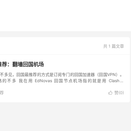
共 1 篇文章
推荐：翻墙回国机场
不多见，回国最推荐的方式是订阅专门的回国加速器（回国VPN）。
不多 我在用 EdNovas 回国节点机场指的就是用 Clash、
ray 回国节点，而非安装专门的回...
荐
赞(
0
)
