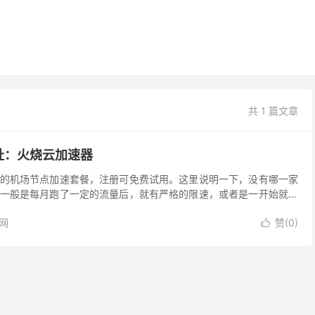
共 1 篇文章
址：火烧云加速器
的机场节点加速套餐，注册可免费试用。这里说明一下，没有哪一家
一般是每月跑了一定的流量后，就有严格的限速，或者是一开始就有
 官网： https://hsyun.clo...
网
赞(
0
)
