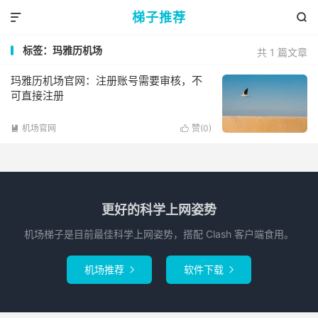
梯子推荐


标签：玛雅历机场
共 1 篇文章
玛雅历机场官网：注册账号需要审核，不
可直接注册
机场官网
赞(
0
)


更好的科学上网姿势
机场梯子是目前最佳科学上网姿势，搭配 Clash 客户端食用。
机场推荐
软件下载

