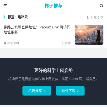
梯子推荐


标签：跑路云
共 1 篇文章
跑路云机场官网地址：Paoluz Link 可访问
地址更新
机场官网
赞(
1
)


更好的科学上网姿势
机场梯子是目前最佳科学上网姿势，搭配 Clash 客户端食用。
机场推荐
软件下载

