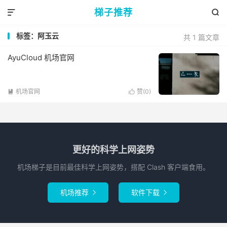
梯子推荐


标签：阿玉云
共 1 篇文章
AyuCloud 机场官网
机场官网
赞(
0
)


更好的科学上网姿势
机场梯子是目前最佳科学上网姿势，搭配 Clash 客户端食用。
机场推荐
软件下载

