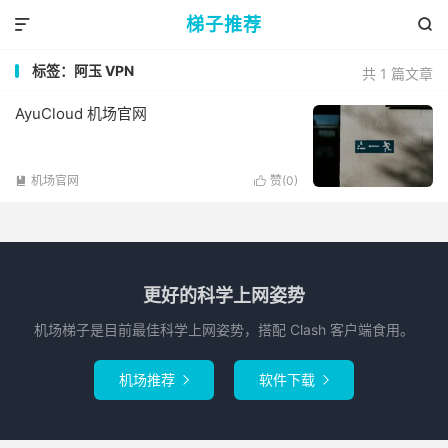
梯子推荐


标签：阿玉 VPN
共 1 篇文章
AyuCloud 机场官网
机场官网
赞(
0
)


更好的科学上网姿势
机场梯子是目前最佳科学上网姿势，搭配 Clash 客户端食用。
机场推荐
软件下载

