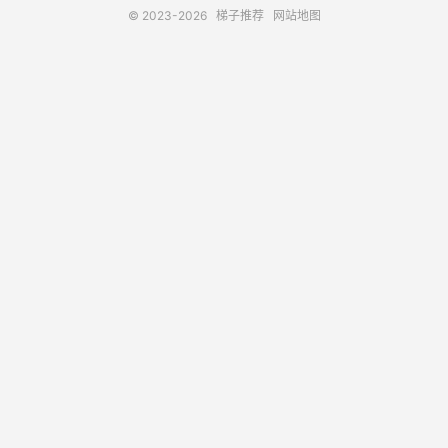
© 2023-2026
梯子推荐
网站地图