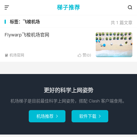
梯子推荐


标签：飞梭机场
共 1 篇文章
Flywarp飞梭机场官网
机场官网
赞(
0
)


更好的科学上网姿势
机场梯子是目前最佳科学上网姿势，搭配 Clash 客户端食用。
机场推荐
软件下载

