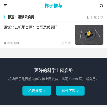
梯子推荐


标签：饿饭云官网
共 1 篇文章
饿饭cc云机场官网：官网及优惠码
机场官网
赞(
0
)


更好的科学上网姿势
机场梯子是目前最佳科学上网姿势，搭配 Clash 客户端食用。
机场推荐
软件下载

