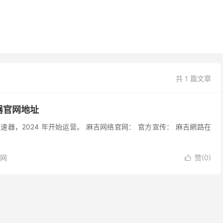
共 1 篇文章
器官网地址
器，2024 年开始运营。 麻吉网络官网： 官方宣传： 麻吉網路在
网
赞(
0
)
