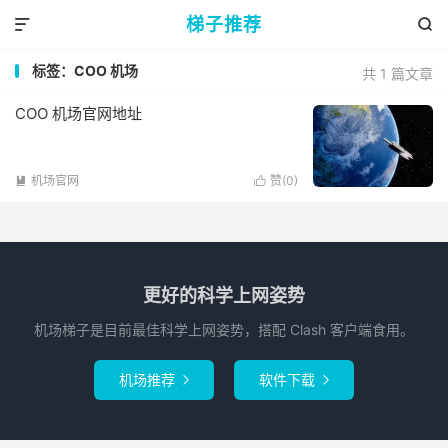
梯子推荐


标签：COO 机场
共 1 篇文章
COO 机场官网地址
机场官网
赞(
0
)


更好的科学上网姿势
机场梯子是目前最佳科学上网姿势，搭配 Clash 客户端食用。
机场推荐
软件下载

