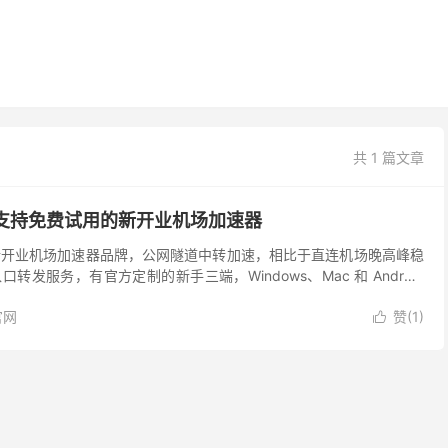
共 1 篇文章
：支持免费试用的新开业机场加速器
5 年新开业机场加速器品牌，公网隧道中转加速，相比于直连机场晚高峰稳
发服务，有官方定制的新手三端，Windows、Mac 和 Android
注册支持免费试用，注册...
官网
赞(
1
)
