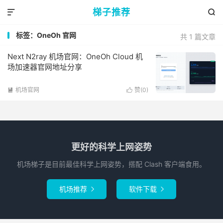
梯子推荐


标签：OneOh 官网
共 1 篇文章
Next N2ray 机场官网：OneOh Cloud 机
场加速器官网地址分享
机场官网
赞(
0
)


更好的科学上网姿势
机场梯子是目前最佳科学上网姿势，搭配 Clash 客户端食用。
机场推荐
软件下载

