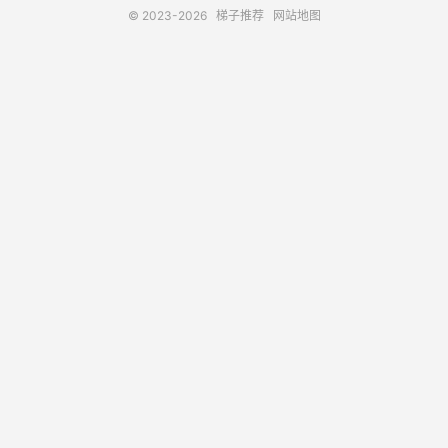
© 2023-2026
梯子推荐
网站地图