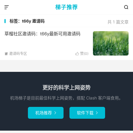
梯子推荐


标签：t66y 邀请码
共 1 篇文章
草榴社区邀请码：t66y最新可用邀请码
邀请码专区
赞(
0
)


更好的科学上网姿势
机场梯子是目前最佳科学上网姿势，搭配 Clash 客户端食用。
机场推荐
软件下载

