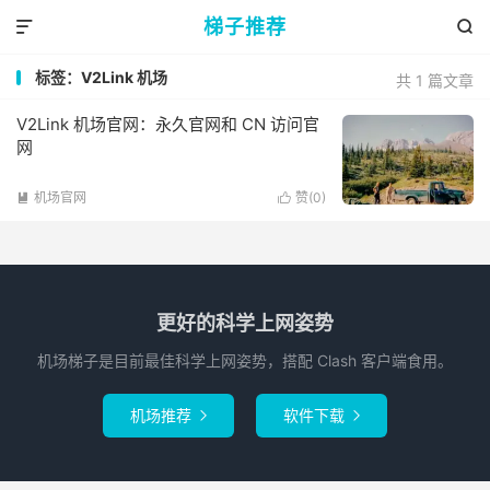
梯子推荐


标签：V2Link 机场
共 1 篇文章
V2Link 机场官网：永久官网和 CN 访问官
网
机场官网
赞(
0
)


更好的科学上网姿势
机场梯子是目前最佳科学上网姿势，搭配 Clash 客户端食用。
机场推荐
软件下载

