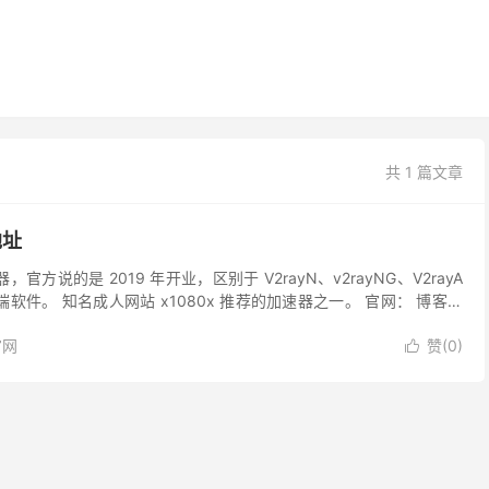
共 1 篇文章
地址
，官方说的是 2019 年开业，区别于 V2rayN、v2rayNG、V2rayA
户端软件。 知名成人网站 x1080x 推荐的加速器之一。 官网： 博客：
官网
赞(
0
)
