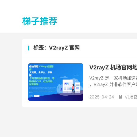
梯子推荐
标签：V2rayZ 官网
V2rayZ 机场官网
V2rayZ 是一家机场加速器
，V2rayZ 并非软件客
Pyzen Home 已...
2025-04-24
机场
