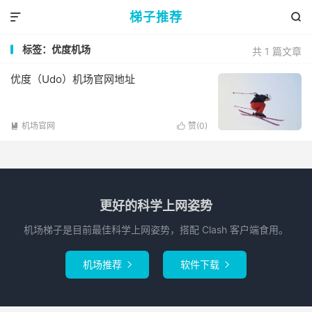
梯子推荐


标签：优度机场
共 1 篇文章
优度（Udo）机场官网地址
机场官网
赞(
0
)


更好的科学上网姿势
机场梯子是目前最佳科学上网姿势，搭配 Clash 客户端食用。
机场推荐
软件下载

