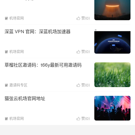
机场官网
赞(
0
)


深蓝 VPN 官网：深蓝机场加速器
机场官网
赞(
0
)


草榴社区邀请码：t66y最新可用邀请码
邀请码专区
赞(
0
)


猫弦云机场官网地址
机场官网
赞(
0
)

