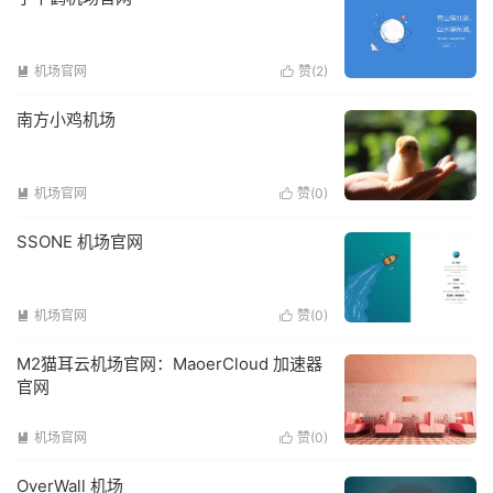
机场官网
赞(
2
)


南方小鸡机场
机场官网
赞(
0
)


SSONE 机场官网
机场官网
赞(
0
)


M2猫耳云机场官网：MaoerCloud 加速器
官网
机场官网
赞(
0
)


OverWall 机场