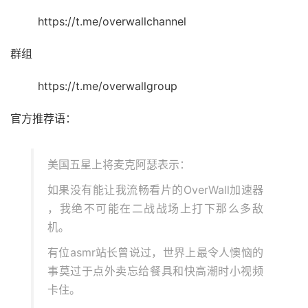
https://t.me/overwallchannel
群组
https://t.me/overwallgroup
官方推荐语：
美国五星上将麦克阿瑟表示：
如果没有能让我流畅看片的OverWall加速器
，我绝不可能在二战战场上打下那么多敌
机。
有位asmr站长曾说过，世界上最令人懊恼的
事莫过于点外卖忘给餐具和快高潮时小视频
卡住。