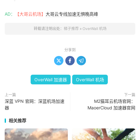
AD：
【大哥云机场】
大哥云专线加速无惧晚高峰
转载请注明出处：
梯子推荐
»
OverWall 机场
分享到



OverWall 加速器
OverWall 机场
上一篇
下一篇
深蓝 VPN 官网：深蓝机场加速
M2猫耳云机场官网：
器
MaoerCloud 加速器官网
相关推荐