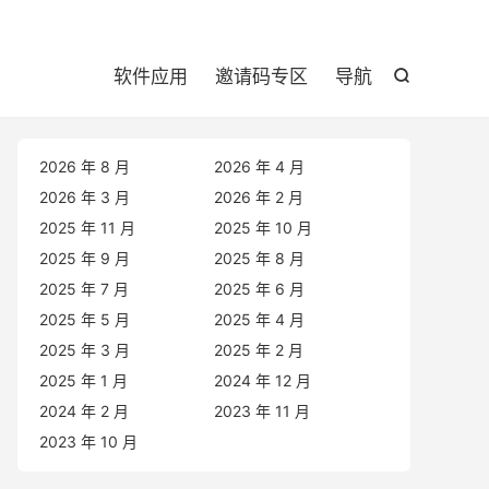

软件应用
邀请码专区
导航

2026 年 8 月
2026 年 4 月
2026 年 3 月
2026 年 2 月
2025 年 11 月
2025 年 10 月
2025 年 9 月
2025 年 8 月
2025 年 7 月
2025 年 6 月
2025 年 5 月
2025 年 4 月
2025 年 3 月
2025 年 2 月
2025 年 1 月
2024 年 12 月
2024 年 2 月
2023 年 11 月
2023 年 10 月