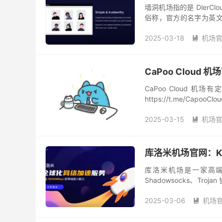
墙洞机场指的是 DlerC
俗称，官方的名字为英文
党，机场官方对于新的客户
2025-03-18
机场

CaPoo Cloud
CaPoo Cloud 机场
https://t.me/CapooCl
2025-03-15
机场

库洛米机场官网：Kur
库洛米机场是一家高端专
Shadowsocks、T
传 极速Kuromis(库洛米
2025-03-06
机场
