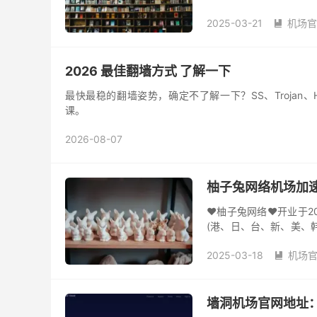
容易搞错，但也在此说明
2025-03-21
机场官

2026 最佳翻墙方式 了解一下
最快最稳的翻墙姿势，确定不了解一下？SS、Trojan、Hys
课。
2026-08-07
柚子兔网络机场加
❤️柚子兔网络❤️开业于2
(港、日、台、新、美、
地区 常规套餐和冷门套餐
2025-03-18
机场

墙洞机场官网地址：D