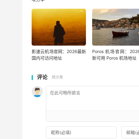
影速云机场官网：2026最新
Poros 机场官网：202
国内可访问地址
新可用 Poros 机场地址
评论
抢沙发