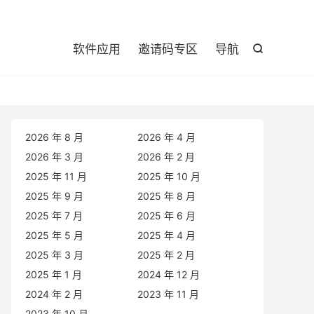

软件应用
邀请码专区
导航

2026 年 8 月
2026 年 4 月
2026 年 3 月
2026 年 2 月
2025 年 11 月
2025 年 10 月
2025 年 9 月
2025 年 8 月
2025 年 7 月
2025 年 6 月
2025 年 5 月
2025 年 4 月
2025 年 3 月
2025 年 2 月
2025 年 1 月
2024 年 12 月
2024 年 2 月
2023 年 11 月
2023 年 10 月