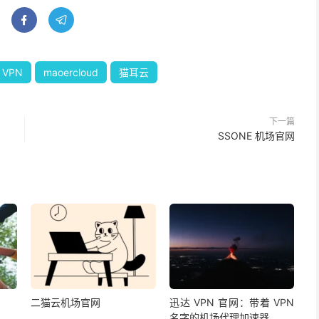


 VPN
maoercloud
猫耳云
下一篇
SSONE 机场官网
二猫云机场官网
迅达 VPN 官网：带着 VPN
名字的机场代理加速器