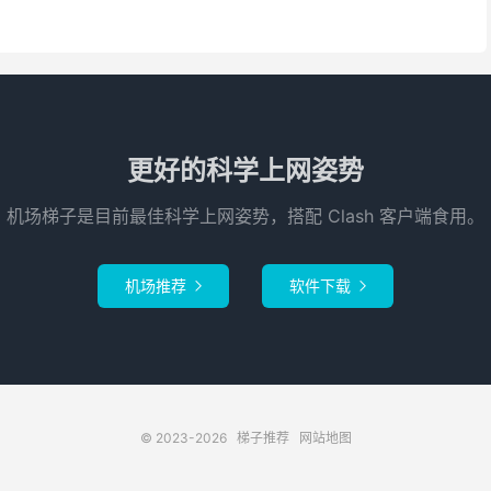
更好的科学上网姿势
机场梯子是目前最佳科学上网姿势，搭配 Clash 客户端食用。
机场推荐
软件下载


© 2023-2026
梯子推荐
网站地图