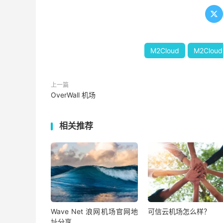

M2Cloud
M2Cloud
上一篇
OverWall 机场
相关推荐
Wave Net 浪网机场官网地
可信云机场怎么样？
址分享