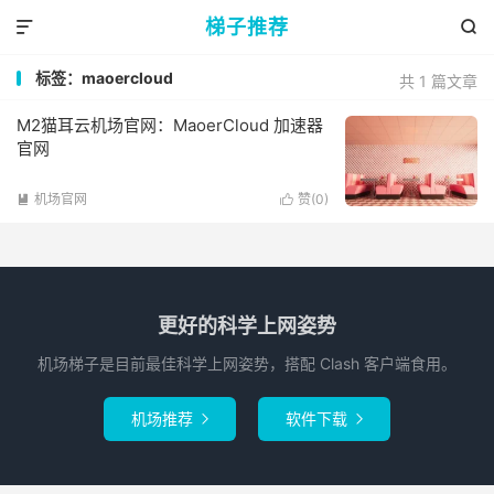
梯子推荐


标签：maoercloud
共 1 篇文章
M2猫耳云机场官网：MaoerCloud 加速器
官网
机场官网
赞(
0
)


更好的科学上网姿势
机场梯子是目前最佳科学上网姿势，搭配 Clash 客户端食用。
机场推荐
软件下载

