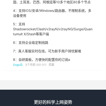
国、土耳其、巴西、阿根廷等10多个地区80多个节点
4：支持IOS/安卓/Windows/路由器，不限制系统，多
设备使用
5：支持
Shadowrocket/Clash/v2rayN/v2rayNG/Surge/Quan
tumult X/Stash等客户端
6：支持企业级定制线路
7：真人客服实时在线，可为新手用户排忧解难
8：自研面板，方便快的配置你的订阅a
Sogo云
3个月前 (05-01)
回复
更好的科学上网姿势