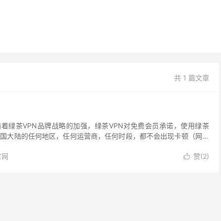
共 1 篇文章
 随着绿茶VPN品牌战略的加强，绿茶VPN对免费会员承诺，使用绿茶
中国大陆的任何地区，任何运营商，任何时段，都不会出现卡顿（网速
0ms），如果出现我们将进行整改直到完全...
官网
赞(
2
)
