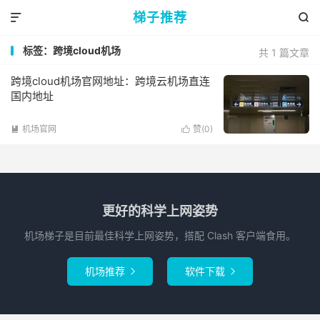
梯子推荐


标签：跨境cloud机场
共 1 篇文章
跨境cloud机场官网地址：跨境云机场直连
国内地址
机场官网
赞(
0
)


更好的科学上网姿势
机场梯子是目前最佳科学上网姿势，搭配 Clash 客户端食用。
机场推荐
软件下载

