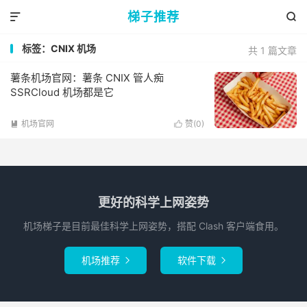
梯子推荐


标签：CNIX 机场
共 1 篇文章
薯条机场官网：薯条 CNIX 管人痴
SSRCloud 机场都是它
机场官网
赞(
0
)


更好的科学上网姿势
机场梯子是目前最佳科学上网姿势，搭配 Clash 客户端食用。
机场推荐
软件下载

