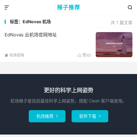
梯子推荐


标签：EdNovas 机场
共 1 篇文章
EdNovas 云机场官网地址
机场官网
赞(
0
)


更好的科学上网姿势
机场梯子是目前最佳科学上网姿势，搭配 Clash 客户端食用。
机场推荐
软件下载

