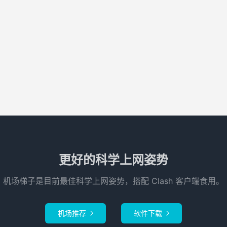
更好的科学上网姿势
机场梯子是目前最佳科学上网姿势，搭配 Clash 客户端食用。
机场推荐
软件下载

