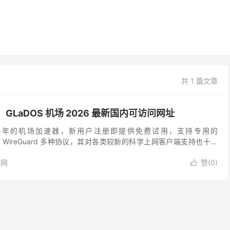
共 1 篇文章
：GLaDOS 机场 2026 最新国内可访问网址
运营多年的机场加速器，新用户注册即提供免费试用，支持专用的
ojan、WireGuard 多种协议，其对各类较新的科学上网客户端支持也十分
支持，几年时间下来，收获了不少...
官网
赞(
0
)
