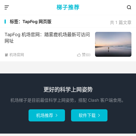
梯子推荐


标签：TapFog 网页版
共 1 篇文章
TapFog 机场官网：踏雾鹿机场最新可访问
网址
机场官网
赞(
0
)


更好的科学上网姿势
机场梯子是目前最佳科学上网姿势，搭配 Clash 客户端食用。
机场推荐
软件下载

