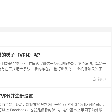
的梯子（VPN）呢？
一个比较奇特的行业，在国内提供这一类代理服务都是不合法的，算是一
有在正式场合承认过墙的存在。 枪打出头鸟 一个机场如果过于高
，除了会被王晶盯上之外，其他某些梯子也会眼红，更恶...
赞(
0
)

解VPN并注册设置
？说白了就是翻墙，跳过某些限制访问一些 xx 不相让我们访问的网站，
以上 Facebook，也就是俗称的脸书，这个基本上等同于海外版的