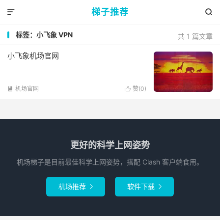
梯子推荐


标签：小飞象 VPN
共 1 篇文章
小飞象机场官网
机场官网
赞(
0
)


更好的科学上网姿势
机场梯子是目前最佳科学上网姿势，搭配 Clash 客户端食用。
机场推荐
软件下载

