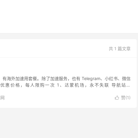
共 1 篇文章
用，有海外加速用套餐。除了加速服务，也有 Telegram、小红书、微信
限时优惠价格，每人限购一次 1、达蒙机场，永不失联 导航站：
ne.com 中文官...
官网
赞(
1
)
