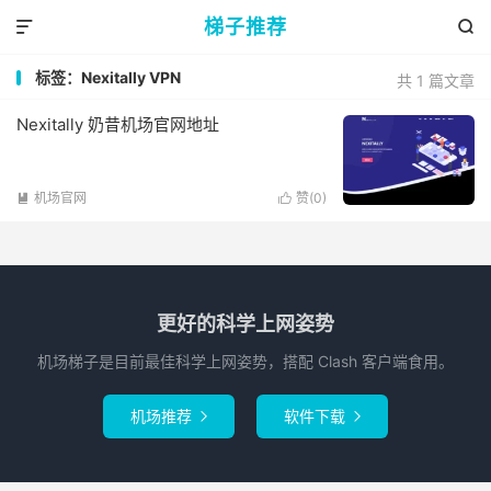
梯子推荐


标签：Nexitally VPN
共 1 篇文章
Nexitally 奶昔机场官网地址
机场官网
赞(
0
)


更好的科学上网姿势
机场梯子是目前最佳科学上网姿势，搭配 Clash 客户端食用。
机场推荐
软件下载

