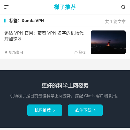
梯子推荐


标签：Xunda VPN
共 1 篇文章
迅达 VPN 官网：带着 VPN 名字的机场代
理加速器
机场官网
赞(
2
)


更好的科学上网姿势
机场梯子是目前最佳科学上网姿势，搭配 Clash 客户端食用。
机场推荐
软件下载

