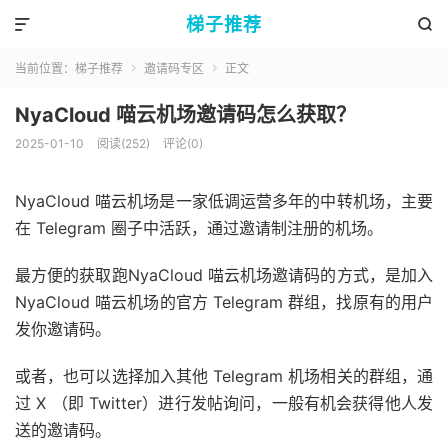
梯子推荐


当前位置：
梯子推荐
邀请码专区
正文


NyaCloud 喵云机场邀请码怎么获取？
2025-01-10
阅读(252)
评论(0)
NyaCloud 喵云机场是一家低调运营多年的中转机场，主要
在 Telegram 圈子中活跃，通过邀请制注册的机场。
最方便的获取跑NyaCloud 喵云机场邀请码的方式，是加入
NyaCloud 喵云机场的官方 Telegram 群组，找原有的用户
发你邀请码。
或者，也可以选择加入其他 Telegram 机场相关的群组，通
过 X （即 Twitter）进行发帖询问，一般有机会获得他人发
送的邀请码。