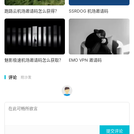
跑路云机场邀请码怎么获得？
SSRDOG 机场邀请码
魅影极速机场邀请码怎么获取？
EMO VPN 邀请码
评论
抢沙发
提交评论