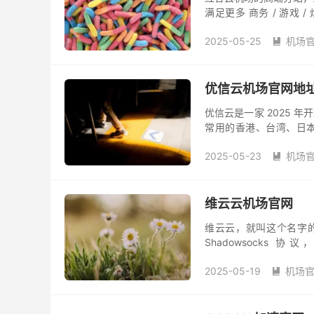
满足更多 商务 / 游戏 /
云！🎉😚 线路亮点 👉 Can
2025-05-25
机场

优信云机场官网地址：Y
优信云是一家 2025 
常用的香港、台湾、日
盖。除了搭配 Clash、Sha
2025-05-23
机场

维云云机场官网
维云云，就叫这个名字的
Shadowsocks
https://wyy.yyenh.cn
2025-05-19
机场
