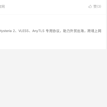
..
官网
赞(
3
)

teria 2、VLESS、AnyTLS 专用协议，助力外贸出海，跨境上网
家位于多伦多的软件公司，官方宣称每周有超过 300 百万通过其 App 连接
iOS、MacOS、Windows。 赛风官网： https://psiphon.ca/zh 官
 官网
赞(
0
)

地址