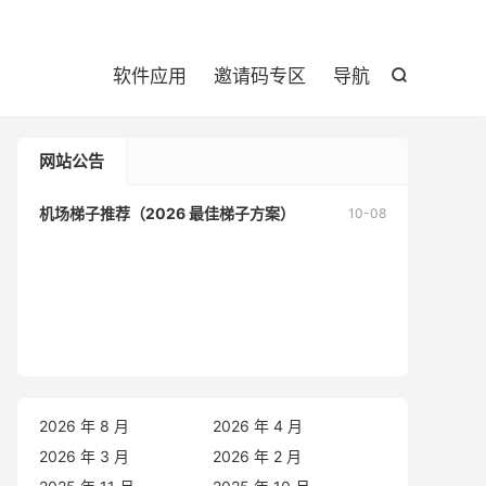

软件应用
邀请码专区
导航

网站公告
机场梯子推荐（2026 最佳梯子方案）
10-08
2026 年 8 月
2026 年 4 月
2026 年 3 月
2026 年 2 月