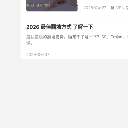
直播、办公等多种需求；不.
2025-04-27
VPN 

2026 最佳翻墙方式 了解一下
最快最稳的翻墙姿势，确定不了解一下？SS、Trojan、Hys
课。
2026-08-07
赛风 VPN 官方下载
赛风 Psiphon 是一
至互联网。 支持 Android、
方宣传 ...
2025-04-25
VPN

百变小樱机场官网