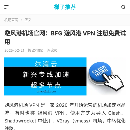
梯子推荐


机场官网
正文

避风港机场官网：BFG 避风港 VPN 注册免费试
用
2025-02-21
阅读(185)
评论(0)
避风港机场 VPN 是一家 2020 年开始运营的机场加速器品
牌，有时也称 避风港 VPN，使用方式为导入 Clash、
Shadowrocket 中使用，V2ray（vmess）机场，中转优化
线路。