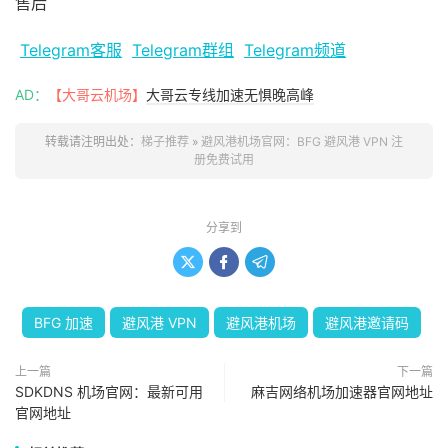
售后
Telegram客服
Telegram群组
Telegram频道
AD：
【大哥云机场】
大哥云专线加速无惧晚高峰
转载请注明出处：
梯子推荐
»
避风港机场官网：BFG 避风港 VPN 注
册免费试用
分享到



BFG 加速
避风港 VPN
避风港机场
避风港邀请码
上一篇
下一篇
SDKDNS 机场官网：最新可用
麻吉网络机场加速器官网地址
官网地址