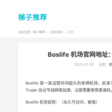
梯子推荐
当前位置：
梯子推荐
机场官网
正文


Boslife 机场官网地址
2025-01-20
分类：
Boslife 是一家运营时间超久的老牌机场，前身
Trojan 协议专线网络加速，注册需要使用邀请码
Boslife 机场官网：（永久可访问，被墙）