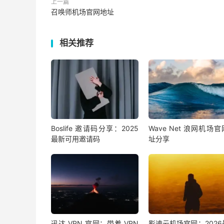
上一篇
召唤师机场官网地址
相关推荐
Boslife 邀请码分享：2025
Wave Net 浪网机场
最新可用邀请码
址分享
迅达 VPN 官网：带着 VPN
影速云机场官网：2026