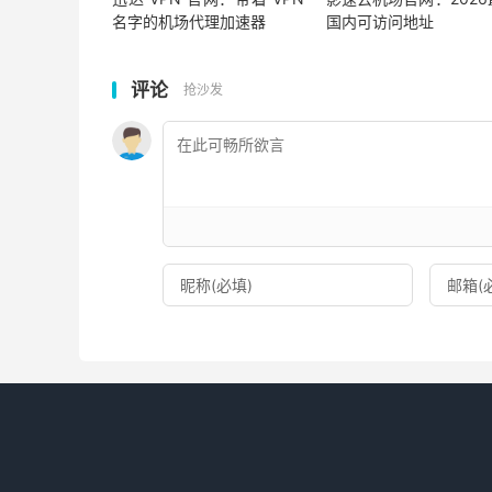
名字的机场代理加速器
国内可访问地址
评论
抢沙发