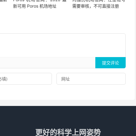
新可用 Poros 机场地址
需要审核，不可直接注册
提交评论
更好的科学上网姿势