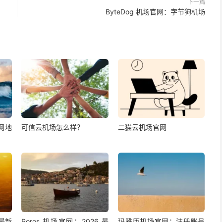
下一篇
ByteDog 机场官网：字节狗机场
官网地
可信云机场怎么样？
二猫云机场官网
最新
Poros 机场官网：2026 最
玛雅历机场官网：注册账号