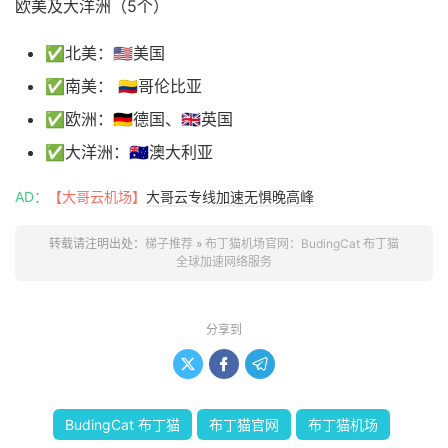
欧美及大洋洲（5个）
✅北美：🇺🇸美国
✅南美： 🇨🇴哥伦比亚
✅欧洲：🇩🇪德国、🇬🇧英国
✅大洋洲：🇦🇺澳大利亚
AD：
【大哥云机场】
大哥云专线加速无惧晚高峰
转载请注明出处：
梯子推荐
»
布丁猫机场官网：BudingCat 布丁猫
全球加速网络服务
分享到



BudingCat 布丁猫
布丁猫官网
布丁猫机场