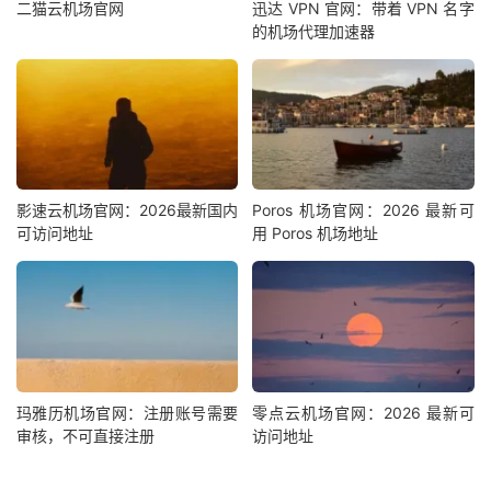
二猫云机场官网
迅达 VPN 官网：带着 VPN 名字
的机场代理加速器
影速云机场官网：2026最新国内
Poros 机场官网：2026 最新可
可访问地址
用 Poros 机场地址
玛雅历机场官网：注册账号需要
零点云机场官网：2026 最新可
审核，不可直接注册
访问地址