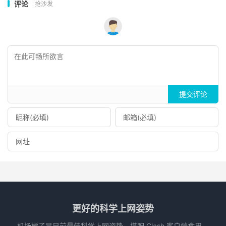
评论
抢沙发
提交评论
更好的科学上网姿势
机场梯子是目前最佳科学上网姿势，搭配 Clash 客户端食用。