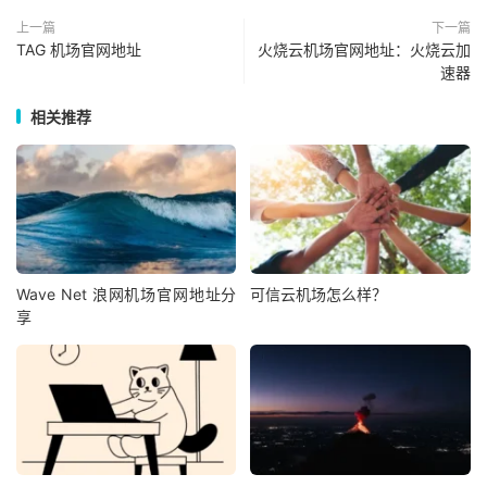
上一篇
下一篇
TAG 机场官网地址
火烧云机场官网地址：火烧云加
速器
相关推荐
Wave Net 浪网机场官网地址分
可信云机场怎么样？
享