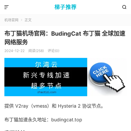
梯子推荐


机场官网
正文

布丁猫机场官网：BudingCat 布丁猫 全球加速
网络服务
2024-12-22
阅读(258)
评论(0)
提供 V2ray（vmess）和 Hysteria 2 协议节点。
布丁猫加速永久地址：budingcat.top