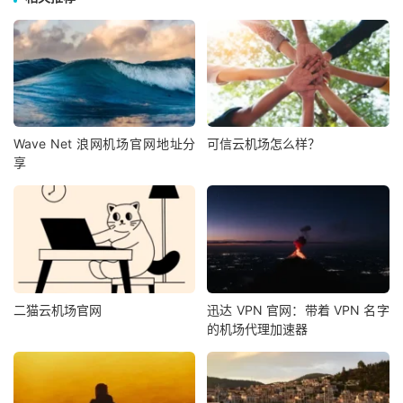
Wave Net 浪网机场官网地址分
可信云机场怎么样？
享
二猫云机场官网
迅达 VPN 官网：带着 VPN 名字
的机场代理加速器