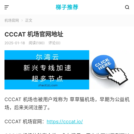
梯子推荐


机场官网
正文

CCCAT 机场官网地址
2025-01-18
阅读(190)
评论(0)
CCCAT 机场也被用户戏称为 草草猫机场，早期为公益机
场，后来关闭注册了。
CCCAT 机场官网：
https://cccat.io/