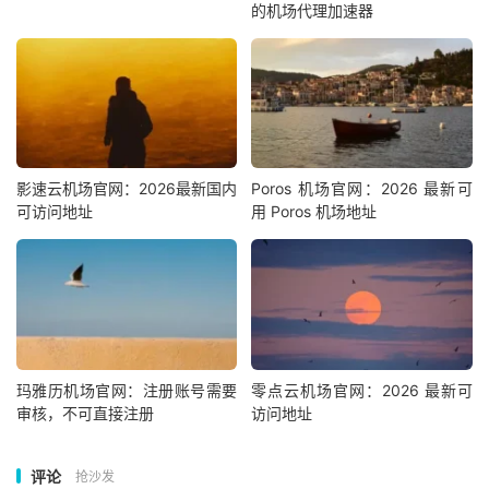
的机场代理加速器
影速云机场官网：2026最新国内
Poros 机场官网：2026 最新可
可访问地址
用 Poros 机场地址
玛雅历机场官网：注册账号需要
零点云机场官网：2026 最新可
审核，不可直接注册
访问地址
评论
抢沙发