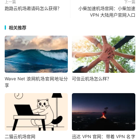
上一篇
下一篇
跑路云机场邀请码怎么获得？
小柴加速机场官网：小柴加速
VPN 大陆用户官网入口
相关推荐
Wave Net 浪网机场官网地址分
可信云机场怎么样？
享
二猫云机场官网
迅达 VPN 官网：带着 VPN 名字