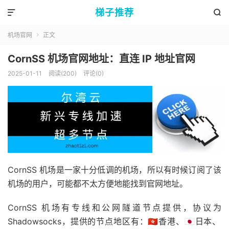
梯子推荐


机场官网
正文

CornSS 机场官网地址：直连 IP 地址官网
2025-01-11
阅读(200)
评论(0)
CornSS 机场是一家十分低调的机场，所以有时候订阅了该
机场的用户，可能都不太方便地能找到官网地址。
CornSS 机场有专线和公网隧道节点提供，协议为
Shadowsocks，提供的节点地区有：🇭🇰香港、🇯🇵日本、