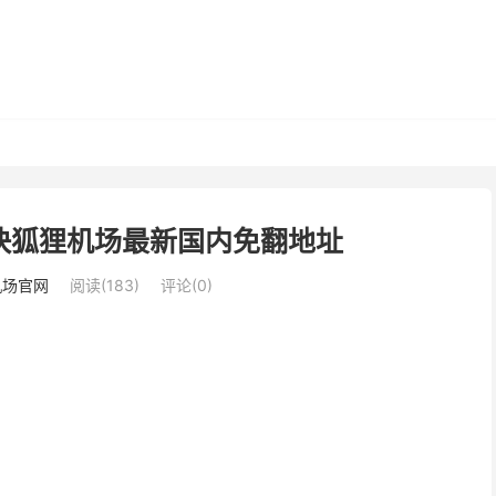
网：快狐狸机场最新国内免翻地址
机场官网
阅读(183)
评论(0)