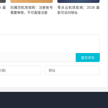
6 最
玛雅历机场官网：注册账号
零点云机场官网：2026 最
需要审核，不可直接注册
新可访问地址
提交评论