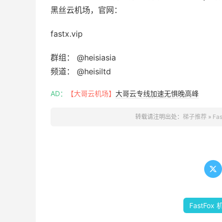
黑丝云机场，官网：
fastx.vip
群组： @heisiasia
频道： @heisiltd
AD：
【大哥云机场】
大哥云专线加速无惧晚高峰
转载请注明出处：
梯子推荐
»
F

FastFox 