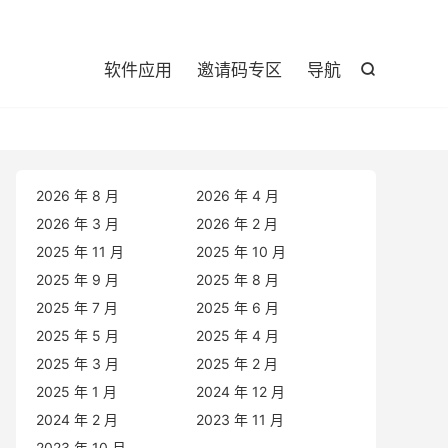

软件应用
邀请码专区
导航

2026 年 8 月
2026 年 4 月
2026 年 3 月
2026 年 2 月
2025 年 11 月
2025 年 10 月
2025 年 9 月
2025 年 8 月
2025 年 7 月
2025 年 6 月
2025 年 5 月
2025 年 4 月
2025 年 3 月
2025 年 2 月
2025 年 1 月
2024 年 12 月
2024 年 2 月
2023 年 11 月
2023 年 10 月