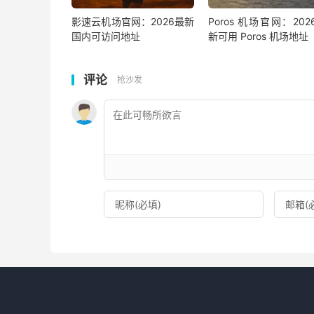
影速云机场官网：2026最新
Poros 机场官网：202
国内可访问地址
新可用 Poros 机场地址
评论
抢沙发