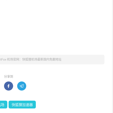
astFox 机场官网：快狐狸机场最新国内免翻地址
分享到


机场
快狐狸加速器