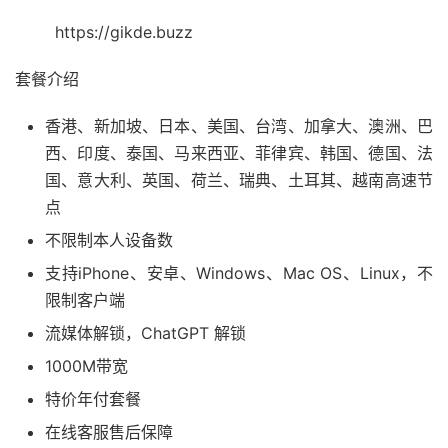
https://gikde.buzz
套餐介绍
香港、新加坡、日本、美国、台湾、加拿大、澳洲、巴
西、印度、泰国、马来西亚、菲律宾、韩国、德国、法
国、意大利、英国、荷兰、瑞典、土耳其、越南高速节
点
不限制本人设备数
支持iPhone、安卓、Windows、Mac OS、Linux，不
限制客户端
流媒体解锁，ChatGPT 解锁
1000M带宽
特价年付套餐
在线客服售后保障