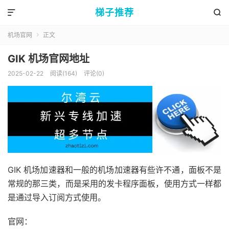
梯子推荐


机场官网
正文

GIK 机场官网地址
2025-02-22
阅读(164)
评论(0)
GIK 机场加速器和一般的机场加速器有些许不通，面板不是
常规的那三类，而是采用的发卡程序面板，使用方式一样都
是通过导入订阅方式使用。
官网：