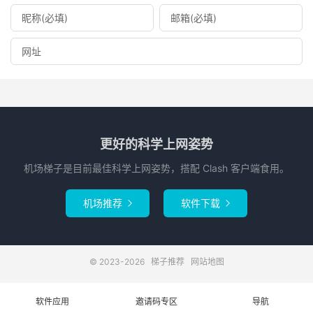
更好的科学上网姿势
机场梯子是目前最佳科学上网姿势，搭配 Clash 客户端食用。
机场推荐
软件下载


© 2023-2026
梯子推荐
网站地图
软件应用
邀请码专区
导航