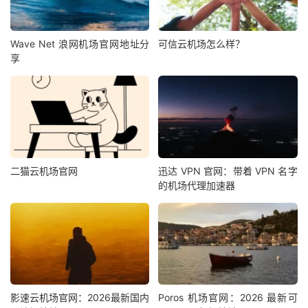
Wave Net 浪网机场官网地址分
可信云机场怎么样？
享
二猫云机场官网
迅达 VPN 官网：带着 VPN 名字
的机场代理加速器
影速云机场官网：2026最新国内
Poros 机场官网：2026 最新可