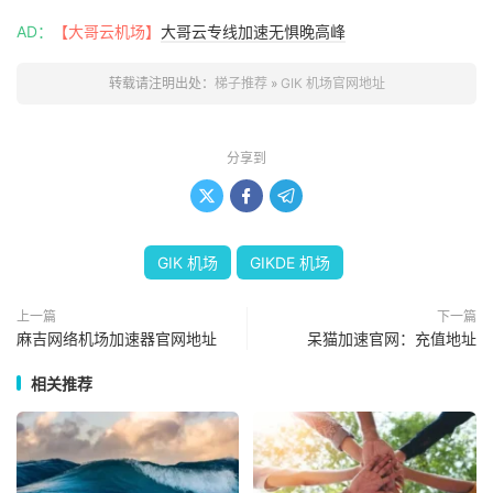
AD：
【大哥云机场】
大哥云专线加速无惧晚高峰
转载请注明出处：
梯子推荐
»
GIK 机场官网地址
分享到



GIK 机场
GIKDE 机场
上一篇
下一篇
麻吉网络机场加速器官网地址
呆猫加速官网：充值地址
相关推荐