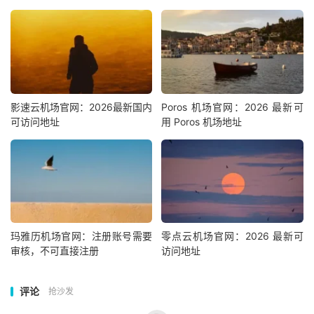
影速云机场官网：2026最新国内
Poros 机场官网：2026 最新可
可访问地址
用 Poros 机场地址
玛雅历机场官网：注册账号需要
零点云机场官网：2026 最新可
审核，不可直接注册
访问地址
评论
抢沙发