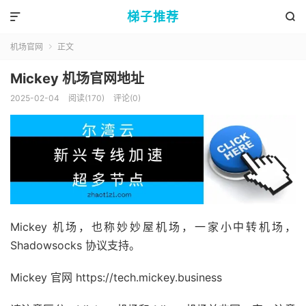
梯子推荐


机场官网
正文

Mickey 机场官网地址
2025-02-04
阅读(170)
评论(0)
Mickey 机场，也称妙妙屋机场，一家小中转机场，
Shadowsocks 协议支持。
Mickey 官网 https://tech.mickey.business