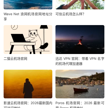
Wave Net 浪网机场官网地址分
可信云机场怎么样？
享
二猫云机场官网
迅达 VPN 官网：带着 VPN 名字
的机场代理加速器
影速云机场官网：2026最新国内
Poros 机场官网：2026 最新可
可访问地址
用 Poros 机场地址