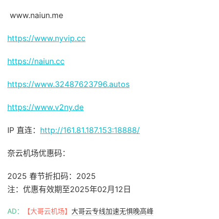
www.naiun.me
https://www.nyvip.cc
https://naiun.cc
https://www.32487623796.autos
https://www.v2ny.de
IP 直连：
http://161.81.187.153:18888/
奈云机场优惠码：
2025 春节折扣码：2025
注：优惠有效期至2025年02月12日
AD：
【大哥云机场】
大哥云专线加速无惧晚高峰